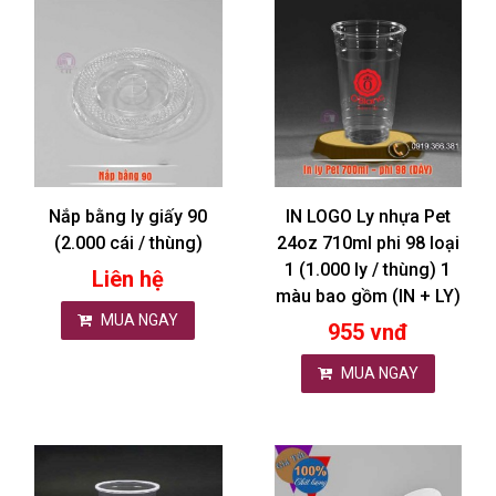
Nắp bằng ly giấy 90
IN LOGO Ly nhựa Pet
(2.000 cái / thùng)
24oz 710ml phi 98 loại
1 (1.000 ly / thùng) 1
Liên hệ
màu bao gồm (IN + LY)
MUA NGAY
955 vnđ
MUA NGAY