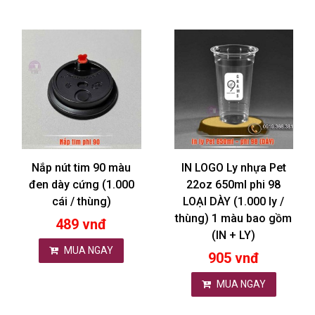
Nắp nút tim 90 màu
IN LOGO Ly nhựa Pet
đen dày cứng (1.000
22oz 650ml phi 98
cái / thùng)
LOẠI DÀY (1.000 ly /
thùng) 1 màu bao gồm
489 vnđ
(IN + LY)
MUA NGAY
905 vnđ
MUA NGAY