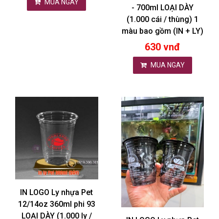
MUA NGAY
- 700ml LOẠI DÀY
(1.000 cái / thùng) 1
màu bao gồm (IN + LY)
630 vnđ
MUA NGAY
IN LOGO Ly nhựa Pet
12/14oz 360ml phi 93
LOẠI DÀY (1.000 ly /