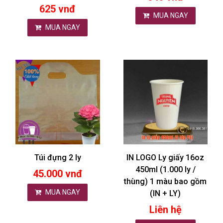
625 vnđ
MUA NGAY
MUA NGAY
Túi đựng 2 ly
IN LOGO Ly giấy 16oz
450ml (1.000 ly /
45.000 vnđ
thùng) 1 màu bao gồm
MUA NGAY
(IN + LY)
Liên hệ