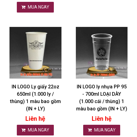
MUA NGAY
IN LOGO Ly giấy 22oz
IN LOGO ly nhựa PP 95
650ml (1.000 ly /
- 700ml LOẠI DÀY
thùng) 1 màu bao gồm
(1.000 cái / thùng) 1
(IN + LY)
màu bao gồm (IN + LY)
Liên hệ
Liên hệ
MUA NGAY
MUA NGAY