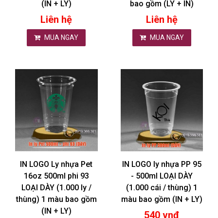
(IN + LY)
bao gồm (LY + IN)
Liên hệ
Liên hệ
MUA NGAY
MUA NGAY
IN LOGO Ly nhựa Pet
IN LOGO ly nhựa PP 95
16oz 500ml phi 93
- 500ml LOẠI DÀY
LOẠI DÀY (1.000 ly /
(1.000 cái / thùng) 1
thùng) 1 màu bao gồm
màu bao gồm (IN + LY)
(IN + LY)
540 vnđ