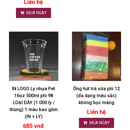
Liên hệ
MUA NGAY
IN LOGO Ly nhựa Pet
Ống hút trà sữa phi 12
16oz 500ml phi 98
(đa dạng màu sắc)
LOẠI DÀY (1.000 ly /
không bọc màng
thùng) 1 màu bao gồm
Liên hệ
(IN + LY)
MUA NGAY
685 vnđ